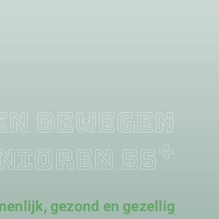
en bewegen
+
nioren 55
enlijk, gezond en gezellig