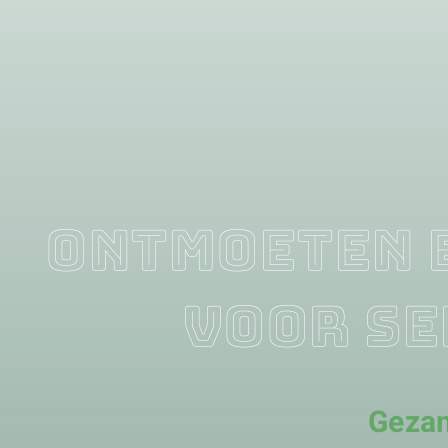
Ontmoeten 
voor se
Gezam